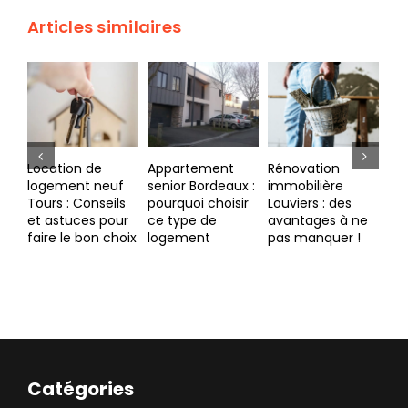
Articles similaires
Location de
Appartement
Rénovation
Par
logement neuf
senior Bordeaux :
immobilière
Mac
Tours : Conseils
pourquoi choisir
Louviers : des
poi
et astuces pour
ce type de
avantages à ne
faire le bon choix
logement
pas manquer !
Catégories