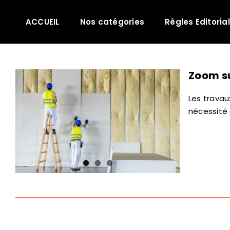
Passer
au
ACCUEIL
Nos catégories
Règles Editoria
contenu
Zoom su
Les travau
nécessité d