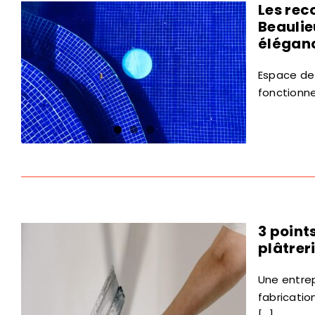
Les rec
Beaulie
élégan
Espace de 
fonctionnel
3 point
plâtrer
Une entrep
fabricatio
[...]