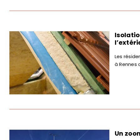
Isolatio
l’extér
Les réside
à Rennes d
Un zoom