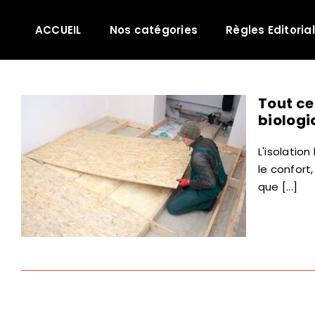
Passer
au
ACCUEIL
Nos catégories
Règles Editoria
contenu
Tout ce
biolog
L'isolatio
le confort,
que [...]