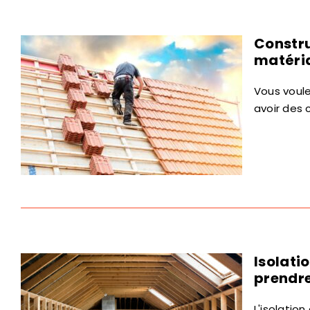
Constru
matéria
Vous voule
avoir des 
Isolati
prendr
L'isolatio