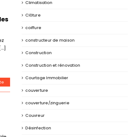
Climatisation
Clôture
les
coiffure
ez
constructeur de maison
..]
Construction
Construction et rénovation
Courtage Immobilier
ite
couverture
couverture/zinguerie
Couvreur
Désinfection
ble