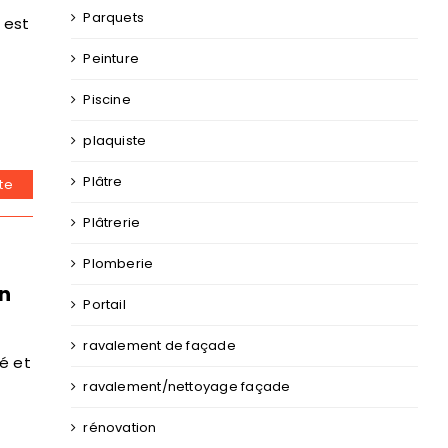
Parquets
r est
Peinture
Piscine
plaquiste
Plâtre
ite
Plâtrerie
Plomberie
on
Portail
ravalement de façade
té et
ravalement/nettoyage façade
rénovation