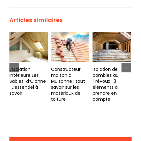
Articles similaires
Constructeur
Isolation de
Quel est le
Is
maison à
combles au
meilleur
ex
nne
Mulsanne : tout
Trévoux : 3
matériau
so
savoir sur les
éléments à
d’isolation à La
iso
matériaux de
prendre en
Baule ?
de
toiture
compte