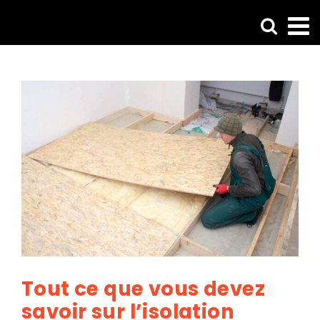
Passer
au
contenu
Voir
Voir
l'image
l'i
agrandie
agr
Tout ce que vous devez
savoir sur l’isolation