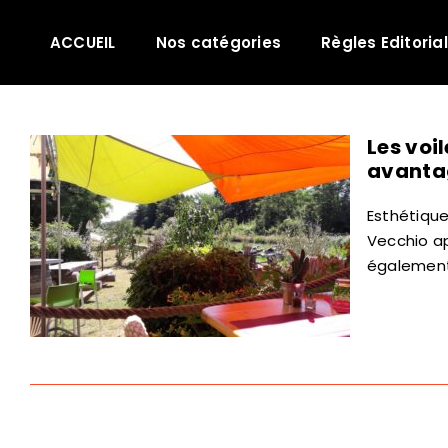
Passer
au
ACCUEIL
Nos catégories
Règles Editoria
contenu
Les voi
avanta
Esthétique
Vecchio ap
également 