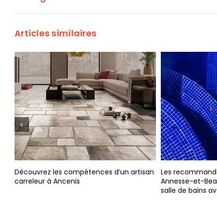
Articles similaires
z les compétences d’un artisan
Les recommandations d’un pl
r à Ancenis
Annesse-et-Beaulieu pour rev
salle de bains avec élégance