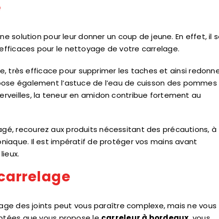
e
ne solution pour leur donner un coup de jeune. En effet, il 
fficaces pour le nettoyage de votre carrelage.
le, très efficace pour supprimer les taches et ainsi redonn
ose également l’astuce de l’eau de cuisson des pommes
rveilles, la teneur en amidon contribue fortement au
é, recourez aux produits nécessitant des précautions, à 
niaque. Il est impératif de protéger vos mains avant
lieux.
 carrelage
avage des joints peut vous paraître complexe, mais ne vous
daptées que vous propose le
carreleur à bordeaux
, vous