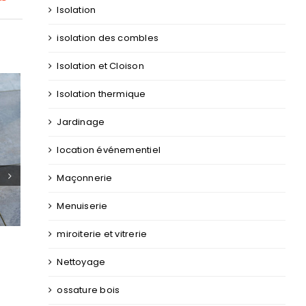
Isolation
isolation des combles
Isolation et Cloison
Isolation thermique
Jardinage
location événementiel
Maçonnerie
tier couvreur Arnage : Ce qu’il
FAQ sur le métier de carrele
voir
Menuiserie
miroiterie et vitrerie
Nettoyage
ossature bois