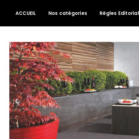
Passer
au
ACCUEIL
Nos catégories
Règles Editoria
contenu
Voir
l'image
agrandie