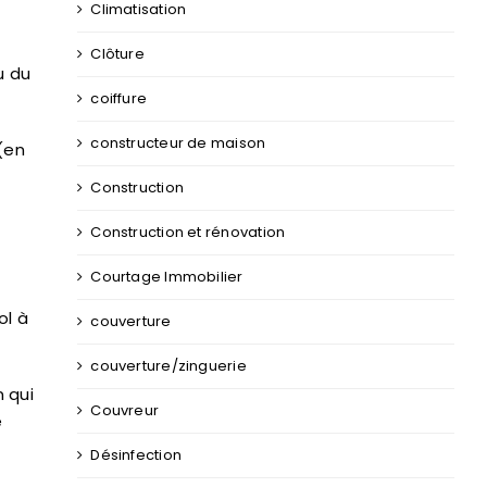
Climatisation
Clôture
u du
coiffure
constructeur de maison
(en
Construction
Construction et rénovation
Courtage Immobilier
ol à
couverture
couverture/zinguerie
 qui
Couvreur
e
Désinfection