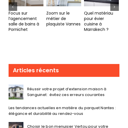
Zoom sur le
Quel matériau
Cré
métier de
pour évier
par
plaquiste Vannes
cuisine à
Ha
Quel artisan pour
Marrakech ?
cou
vos travaux de
ma
rénovation
vot
maison Vannes ?
me
Phi
Gr
Articles récents
Réussir votre projet d’extension maison à
Sanguinet : évitez ces erreurs courantes
Les tendances actuelles en matière du parquet Nantes :