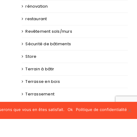
rénovation
restaurant
Revêtement sols/murs
Sécurité de bâtiments
Store
Terrain à bâtir
Terrasse en bois
Terrassement
toiture
serons que vous en êtes satisfait.
Ok
Politique de confidentialité
Traitement de bois
traitement toiture