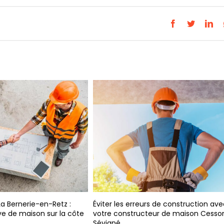
Facebook
Twitter
Lin
Constr
Atlanti
prendr
n-Retz :
Éviter les erreurs de construction avec
 sur la côte
votre constructeur de maison Cesson-
Sévigné