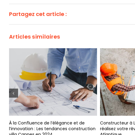
Partagez cet article :
Articles similaires
fluence de l’élégance et de
Constructeur à La Bernerie-e
tion : Les tendances construction
réalisez votre rêve de maison
nnes en 2024
Atlantique