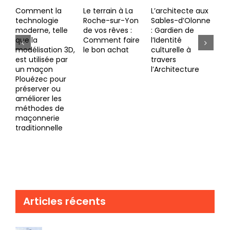
Le terrain à La
L’architecte aux
Tendances
Cho
Roche-sur-Yon
Sables-d’Olonne
émergentes
pr
de vos rêves :
: Gardien de
dans le secteur
Ind
Comment faire
l’Identité
immobilier
con
le bon achat
culturelle à
clé
travers
réu
l’Architecture
vot
Articles récents
Réussir votre projet d’extension maison à
Sanguinet : évitez ces erreurs courantes
Les tendances actuelles en matière du parquet Nantes :
élégance et durabilité au rendez-vous