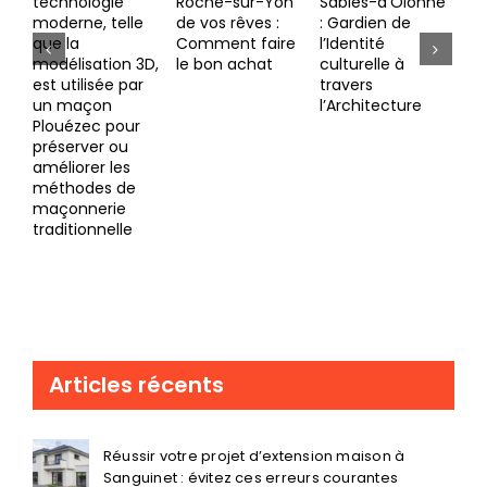
Roche-sur-Yon
Sables-d’Olonne
émergentes
pr
de vos rêves :
: Gardien de
dans le secteur
Ind
Comment faire
l’Identité
immobilier
con
le bon achat
culturelle à
clé
travers
réu
l’Architecture
vot
Articles récents
Réussir votre projet d’extension maison à
Sanguinet : évitez ces erreurs courantes
Les tendances actuelles en matière du parquet Nantes :
élégance et durabilité au rendez-vous
Choisir le bon menuisier Vertou pour votre