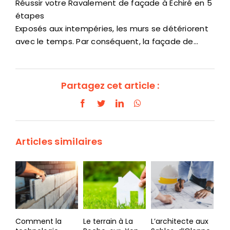
Réussir votre Ravalement de façade à Échiré en 5
étapes
Exposés aux intempéries, les murs se détériorent
avec le temps. Par conséquent, la façade de…
Partagez cet article :
Facebook
Twitter
LinkedIn
WhatsApp
Articles similaires
Le terrain à La
L’architecte aux
Tendances
Cho