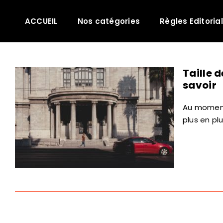
Passer
au
ACCUEIL
Nos catégories
Règles Editoria
contenu
Taille 
savoir
Au moment
plus en pl