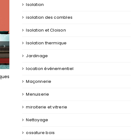
Isolation
isolation des combles
Isolation et Cloison
Isolation thermique
Peintre Bouaye : couleurs tendance en
Peintre Paimpol
Jardinage
2022
un professionn
location événementiel
iques
Maçonnerie
Menuiserie
miroiterie et vitrerie
Nettoyage
ossature bois