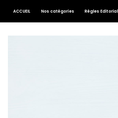
Passer
au
ACCUEIL
Nos catégories
Règles Editoria
contenu
Voir
l'image
agrandie