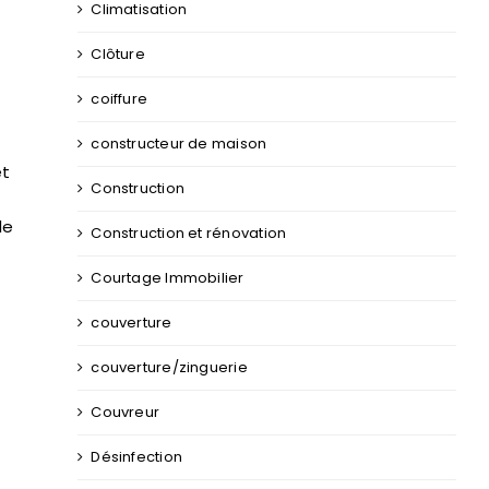
r
Climatisation
Clôture
coiffure
constructeur de maison
et
Construction
le
Construction et rénovation
Courtage Immobilier
couverture
couverture/zinguerie
Couvreur
Désinfection