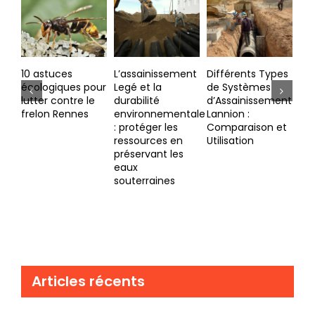
L’assainissement
Différents Types
Zoom sur les
Tou
our
Legé et la
de Systèmes
différentes
sav
e
durabilité
d’Assainissement
étapes d’un
l’a
environnementale
Lannion :
projet
à 
: protéger les
Comparaison et
d’assainissement
ressources en
Utilisation
Vannes
préservant les
eaux
souterraines
Articles récents