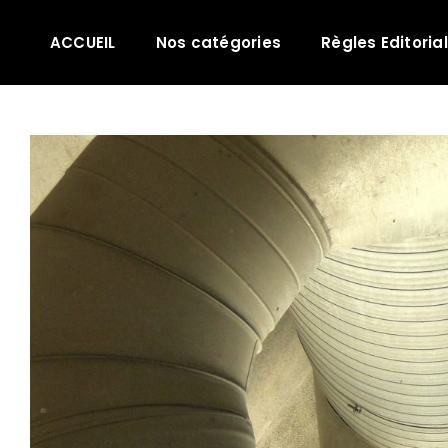
Passer
au
ACCUEIL
Nos catégories
Règles Editoria
contenu
Voir
l'image
agrandie