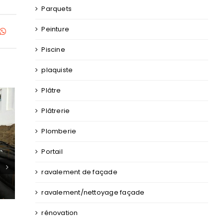
Parquets
Peinture
kedIn
WhatsApp
Piscine
plaquiste
Plâtre
Plâtrerie
Plomberie
Portail
ravalement de façade
stèmes
Comment choisir son système
Zo
on : Comparaison
d’assainissement Dinard ?
pr
ravalement/nettoyage façade
rénovation