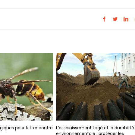
Facebook
Twitter
Lin
Différents Types de Sy
d’Assainissement Lanni
et Utilisation
ssainissement Legé et la durabilité
ironnementale : protéger les