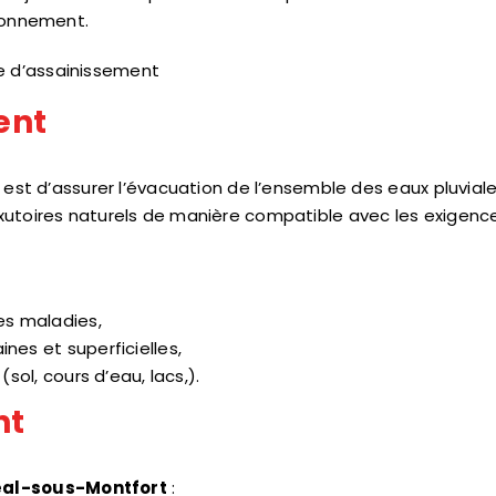
ironnement.
me d’assainissement
ent
if est d’assurer l’évacuation de l’ensemble des eaux pluvial
 exutoires naturels de manière compatible avec les exigenc
es maladies,
nes et superficielles,
sol, cours d’eau, lacs,).
nt
éal-sous-Montfort
: