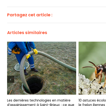
Partagez cet article :
Articles similaires
s en matière
10 astuces écologiques pour lutter contre
L’a
Brieuc : ce que
le frelon Rennes
env