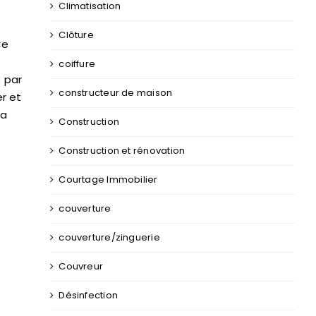
Climatisation
Clôture
Ce
coiffure
é par
constructeur de maison
er et
la
Construction
Construction et rénovation
Courtage Immobilier
couverture
couverture/zinguerie
Couvreur
Désinfection