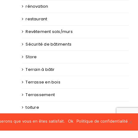
rénovation
restaurant
Revêtement sols/murs
Sécurité de bâtiments
Store
Terrain à bâtir
Terrasse en bois
Terrassement
toiture
Traitement de bois
serons que vous en êtes satisfait.
Ok
Politique de confidentialité
traitement toiture