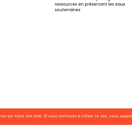
sources en préservant les eaux
terraines
nce sur notre site web. Si vous continuez à utiliser ce site, nous suppo