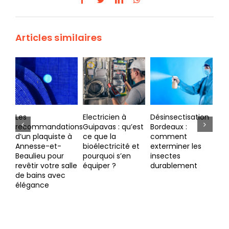
Articles similaires
Electricien à
Désinsectisation
L’aménagement
Co
Guipavas : qu’est
Bordeaux :
d’une terrasse à
lux
ce que la
comment
Avranches
de 
bioélectricité et
exterminer les
su
pourquoi s’en
insectes
équiper ?
durablement