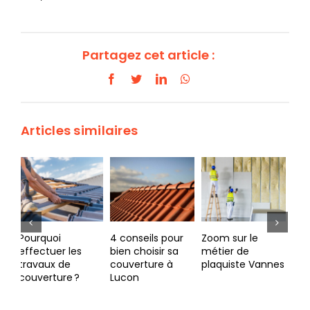
Partagez cet article :
Facebook
Twitter
LinkedIn
WhatsApp
Articles similaires
4 conseils pour
Zoom sur le
Dans quels cas
Co
bien choisir sa
métier de
faire appel à un
rec
couverture à
plaquiste Vannes
couvreur Vitré ?
bo
Lucon
Br