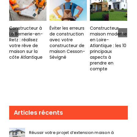
 à
Éviter les erreurs
Constructeur
L’impact de la
Cr
en-
de construction
maison moderne
COVID-19 sur
m
avec votre
en Loire-
l’architecture et
av
constructeur de
Atlantique : les 10
la vie
C
maison Cesson-
principaux
quotidienne
m
ue
Sévigné
aspects à
u
prendre en
m
compte
po
e
Articles récents
Réussir votre projet d’extension maison à