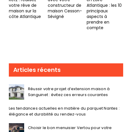
constructeur de
Atlantique : les 10
la vie
Co
maison Cesson-
principaux
quotidienne
ma
Sévigné
aspects à
un
prendre en
mé
compte
pou
ex
Articles récents
Réussir votre projet d’extension maison à
Sanguinet : évitez ces erreurs courantes
Les tendances actuelles en matière du parquet Nantes :
élégance et durabilité au rendez-vous
Choisir le bon menuisier Vertou pour votre