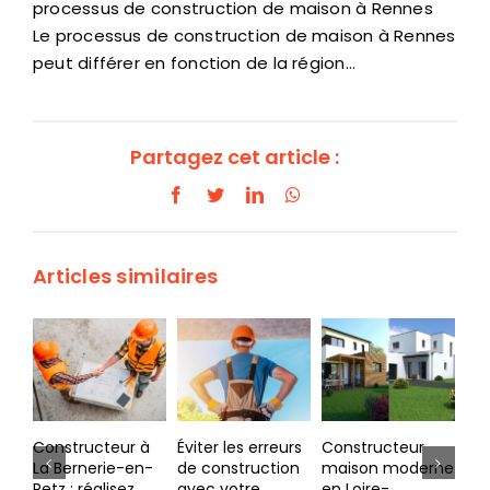
processus de construction de maison à Rennes
Le processus de construction de maison à Rennes
peut différer en fonction de la région…
Partagez cet article :
Facebook
Twitter
LinkedIn
WhatsApp
Articles similaires
Éviter les erreurs
Constructeur
L’impact de la
Cr
de construction
maison moderne
COVID-19 sur
ma
avec votre
en Loire-
l’architecture et
av