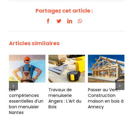
Partagez cet article :
Facebook
Twitter
LinkedIn
WhatsApp
Articles similaires
Travaux de
Passer au Vert :
Exploration du
Con
menuiserie
Construction
métier de
Sur
Angers : L’Art du
maison en bois à
menuisier
Av
Bois
Annecy
Mézières-sur-
Fai
Couesnon :
Men
portrait,
Avr
fonctions et
défis actuels de