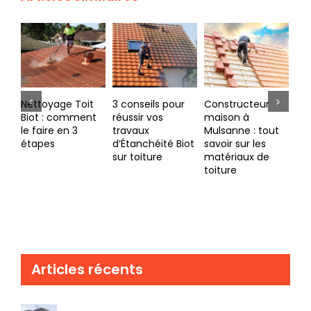
3 conseils pour
Constructeur
Démoussage
réussir vos
maison à
toiture à
travaux
Mulsanne : tout
Libourne : 3
Les
d’Étanchéité Biot
savoir sur les
choses à
te
sur toiture
matériaux de
connaitre pour
dis
toiture
faire un bon
tr
démoussage de
d’
votre toiture
ch
cou
Articles récents