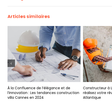
Articles similaires
 de
Constructeur à La Bernerie-en-Retz :
Éviter les 
truction
réalisez votre rêve de maison sur la côte
votre cons
Atlantique
Sévigné