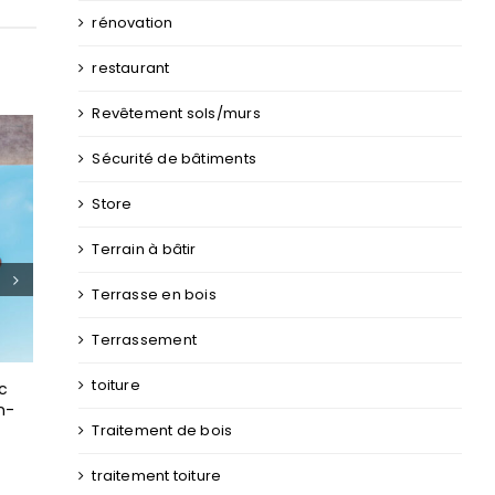
rénovation
restaurant
Revêtement sols/murs
Sécurité de bâtiments
Store
Terrain à bâtir
Terrasse en bois
n Loire-
L’impact de la COVID-19 sur l’architecture
Créez vot
pects à
et la vie quotidienne
Construc
Terrassement
approche 
exemplai
toiture
Traitement de bois
traitement toiture