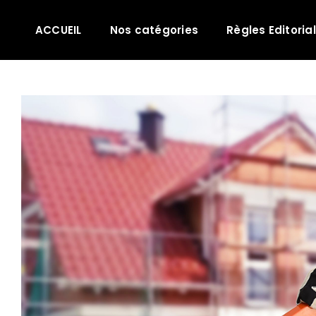
Passer
au
ACCUEIL
Nos catégories
Règles Editoria
contenu
Voir
l'image
agrandie