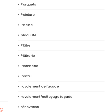
Parquets
Peinture
Piscine
plaquiste
Plâtre
Plâtrerie
Plomberie
Portail
ravalement de façade
ravalement/nettoyage façade
rénovation
kedIn
WhatsApp