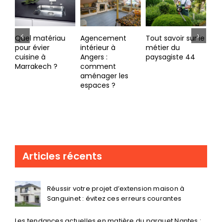
Agencement
Tout savoir sur le
Travaux
Les
intérieur à
métier du
d’agrandissement
d’
Angers :
paysagiste 44
à La Flèche :
Por
comment
avantages et
ins
aménager les
erreurs à éviter
av
espaces ?
Articles récents
Réussir votre projet d’extension maison à
Sanguinet : évitez ces erreurs courantes
Les tendances actuelles en matière du parquet Nantes :