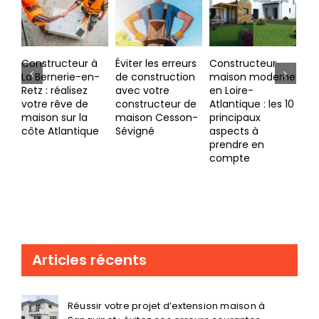
à
Éviter les erreurs
Constructeur
L’impact de la
Cr
n-
de construction
maison moderne
COVID-19 sur
ma
avec votre
en Loire-
l’architecture et
av
constructeur de
Atlantique : les 10
la vie
Co
maison Cesson-
principaux
quotidienne
ma
e
Sévigné
aspects à
un
prendre en
mé
compte
pou
ex
Articles récents
Réussir votre projet d’extension maison à